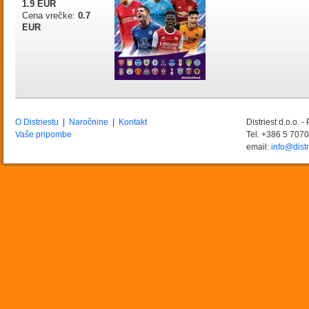
1.9 EUR
Cena vrečke:
0.7
EUR
O Distriestu
|
Naročnine
|
Kontakt
Distriest d.o.o. 
Vaše pripombe
Tel. +386 5 707
email:
info@distr