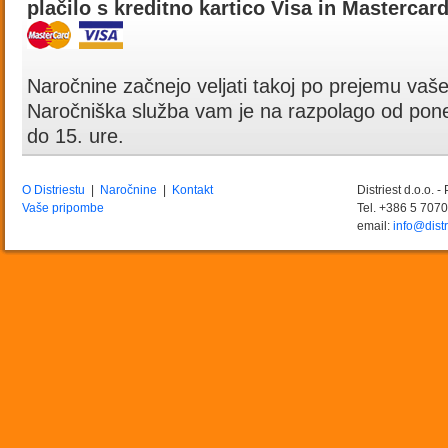
plačilo s kreditno kartico Visa in Mastercar
Naročnine začnejo veljati takoj po prejemu vaše
Naročniška služba vam je na razpolago od pone
do 15. ure.
O Distriestu
|
Naročnine
|
Kontakt
Distriest d.o.o. 
Vaše pripombe
Tel. +386 5 707
email:
info@distr