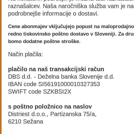
raznašalcev. Naša naročniška služba vam je na
podrobnejše informacije o dostavi.
Cene abonmajev vključujejo popust na maloprodajno
redno tiskovinsko poštno dostavo v Sloveniji. Za dr
bomo dodatne poštne stroške.
Način plačila:
plačilo na naš transakcijski račun
DBS d.d. - Deželna banka Slovenije d.d.
IBAN code SI56191000010327353
SWIFT code SZKBSI2X
s poštno položnico na naslov
Distriest d.o.o., Partizanska 75/a,
6210 Sežana