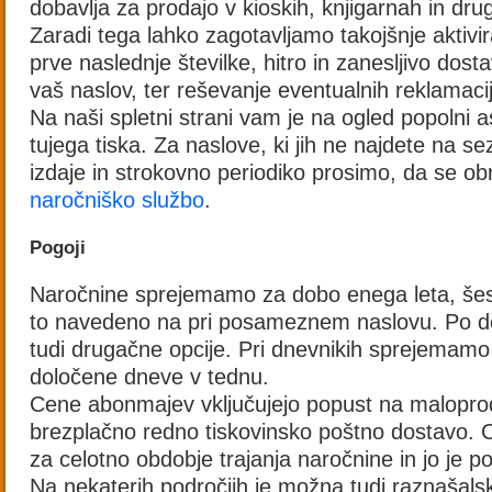
dobavlja za prodajo v kioskih, knjigarnah in dru
Zaradi tega lahko zagotavljamo takojšnje aktivi
prve naslednje številke, hitro in zanesljivo dost
vaš naslov, ter reševanje eventualnih reklamac
Na naši spletni strani vam je na ogled popolni a
tujega tiska. Za naslove, ki jih ne najdete na 
izdaje in strokovno periodiko prosimo, da se o
naročniško službo
.
Pogoji
Naročnine sprejemamo za dobo enega leta, šest 
to navedeno na pri posameznem naslovu. Po 
tudi drugačne opcije. Pri dnevnikih sprejemamo
določene dneve v tednu.
Cene abonmajev vključujejo popust na malopro
brezplačno redno tiskovinsko poštno dostavo. 
za celotno obdobje trajanja naročnine in jo je p
Na nekaterih področjih je možna tudi raznašal