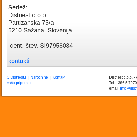
Sedež:
Distriest d.o.o.
Partizanska 75/a
6210 Sežana, Slovenija
Ident. štev. SI97958034
kontakti
O Distriestu
|
Naročnine
|
Kontakt
Distriest d.o.o. 
Vaše pripombe
Tel. +386 5 707
email:
info@distr