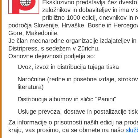
Ekskluzivno predstavlja čez dvest
založnikov in dobaviteljev in ima v 
približno 1000 edicij, dnevnikov in r
področja Slovenije, Hrvaške, Bosne in Hercegov
Gore, Makedonije.
Je član mednarodne organizacije izdajateljev in d
Distripress, s sedežem v Zürichu.
Osnovne dejavnosti podjetja so:
Uvoz, izvoz in distribucija tujega tiska
Naročnine (redne in posebne izdaje, strokov
literatura)
Distribucija albumov in sličic "Panini"
Usluge prevoza, dostave in postalizacije tis
Za informacije o prisotnosti naših edicij na pro
kraju, vas prosimo, da se obrnete na našo
služ